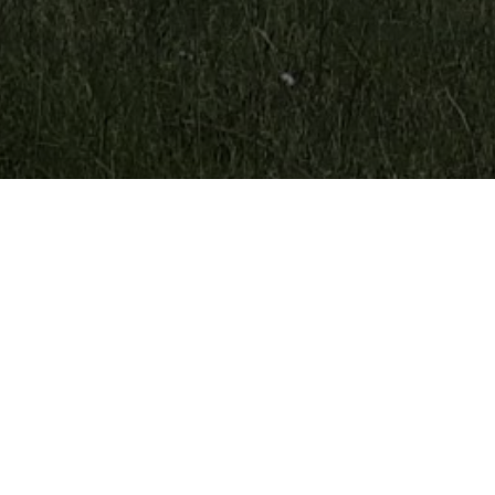
Over ons
Het ontstaan van bloembollenkwekerij Fa. Th.J.
Rutgrink en zn. dateert uit ongeveer 1963 toen
Th.J. Rutgrink (Tom sr.) samen met zijn vrouw
J.C. Rutgrink-Warmerdam (Ans) verhuisde vanuit
“de Zuid” naar Petten.